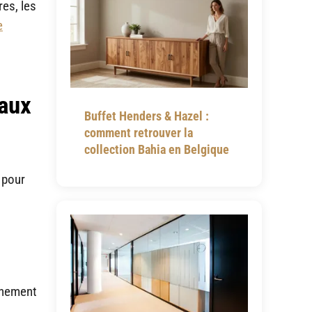
es, les
e
vaux
Buffet Henders & Hazel :
comment retrouver la
collection Bahia en Belgique
é pour
unement