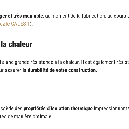
ger et tr
ès maniable
, au moment de la fabrication, au cours 
ez le CACES 1
).
 la chaleur
 il a une grande résistance à la chaleur. Il est également résis
ur assurer
la durabilit
é de votre construction.
possède des
propri
ét
és d
’isolation thermique
impressionnante
tes de manière optimale.