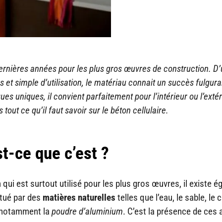
erni
ères ann
ées pour les plus gros
œuvres de construction. D
s et simple d
’utilisation, le mat
ériau connait un succ
ès fulgur
ques uniques, il convient parfaitement pour l
’int
érieur ou l
’ext
ér
 tout ce qu
’il faut savoir sur le b
éton cellulaire.
st-ce que c’est ?
 qui est surtout utilisé pour les plus gros œuvres, il existe 
itué par des
mati
ères naturelles
telles que l’eau, le sable, le 
, notamment la
poudre d
’aluminium
. C’est la présence de ces