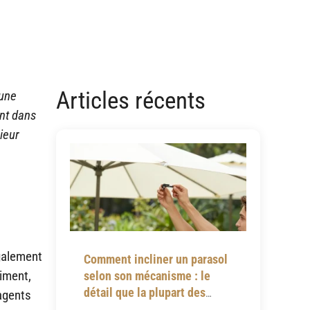
Articles récents
’une
ant dans
ieur
également
Comment incliner un parasol
ciment,
selon son mécanisme : le
détail que la plupart des
 agents
notices omettent