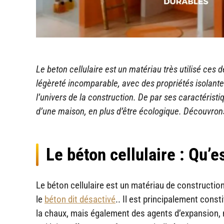
Le beton cellulaire est un mat
ériau tr
ès utilis
é ces d
l
ég
èret
é incomparable, avec des propri
ét
és isolante
l
’univers de la construction. De par ses caract
éristi
d
’une maison, en plus d
’être
écologique. D
écouvrons
Le béton cellulaire : Qu’e
Le béton cellulaire est un matériau de construction
le
béton dit désactivé
.. Il est principalement const
la chaux, mais également des agents d’expansion