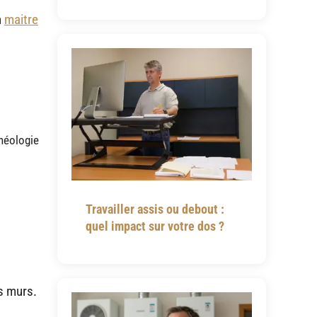
n
maitre
chéologie
Travailler assis ou debout :
quel impact sur votre dos ?
s murs.