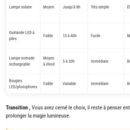
Lampe solaire
Moyen
Jusqu’à 8h
Très simple
É
Guirlande LED à
Faible
10 à 40h
Facile
M
piles
Lampe nomade
Moyen
5 à 20h
Immédiate
B
rechargeable
à élevé
Bougies
Faible
Variable
Immédiate
B
LED/photophores
Transition ,
Vous avez cerné le choix, il reste à penser en
prolonger la magie lumineuse.