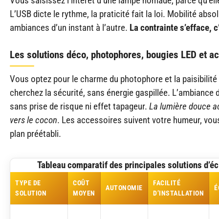
Vous saisissez l’intérêt d’une lampe nomade, parce qu’ell
L’USB dicte le rythme, la praticité fait la loi. Mobilité abs
ambiances d’un instant à l’autre.
La contrainte s’efface, c
Les solutions déco, photophores, bougies LED et a
Vous optez pour le charme du photophore et la paisibilité
cherchez la sécurité, sans énergie gaspillée. L’ambianc
sans prise de risque ni effet tapageur.
La lumière douce a
vers le cocon
. Les accessoires suivent votre humeur, vou
plan préétabli.
Tableau comparatif des principales solutions d’éc
TYPE DE
COÛT
FACILITÉ
AUTONOMIE
É
SOLUTION
MOYEN
D’INSTALLATION