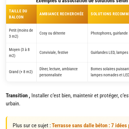
Exemples d’association de solutions selon 
TAILLE DU
AMBIANCE RECHERCHÉE
SOLUTIONS RECOMM
BALCON
Petit (moins de
Cosy ou détente
Photophores, guirlande 
3 m2)
Moyen (3 à 8
Conviviale, festive
Guirlandes LED, lampes
m2)
Dîner, lecture, ambiance
Bornes solaires puissant
Grand (+ 8 m2)
personnalisée
lampes nomades et LE
Transition ,
Installer c’est bien, maintenir et protéger, c’
urbain.
Plus sur ce sujet :
Terrasse sans dalle béton : 7 idées