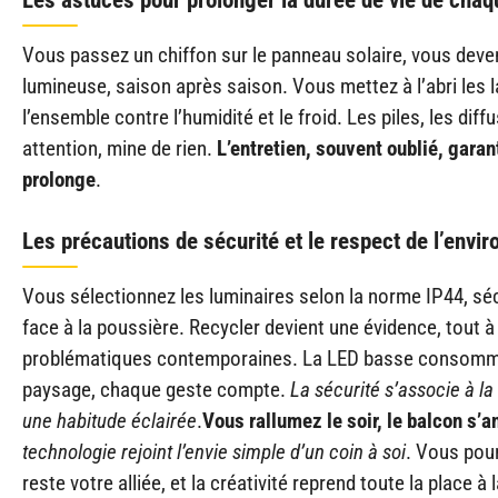
Les astuces pour prolonger la durée de vie de chaq
Vous passez un chiffon sur le panneau solaire, vous devene
lumineuse, saison après saison. Vous mettez à l’abri les
l’ensemble contre l’humidité et le froid. Les piles, les dif
attention, mine de rien.
L’entretien, souvent oublié, garan
prolonge
.
Les précautions de sécurité et le respect de l’envi
Vous sélectionnez les luminaires selon la norme IP44, séc
face à la poussière. Recycler devient une évidence, tout à
problématiques contemporaines. La LED basse consommat
paysage, chaque geste compte.
La sécurité s’associe à la
une habitude éclairée
.
Vous rallumez le soir, le balcon s’
technologie rejoint l’envie simple d’un coin à soi
. Vous pour
reste votre alliée, et la créativité reprend toute la place à 