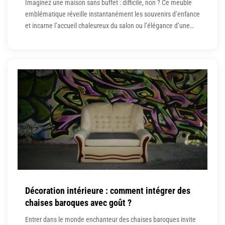
Imaginez une maison sans buffet : difficile, non ? Ce meuble
emblématique réveille instantanément les souvenirs d’enfance
et incarne l’accueil chaleureux du salon ou l’élégance d’une
salle à manger. Le buffet en bois, bien plus qu’un simple
meuble de rangement, s’offre aujourd’hui mille visages selon
l’inspiration déco et la personnalité de chaque intérieur. Loin
d’être relégué
Décoration intérieure : comment intégrer des
chaises baroques avec goût ?
Entrer dans le monde enchanteur des chaises baroques invite