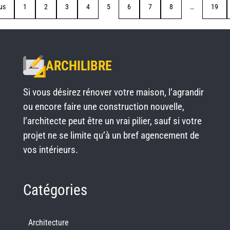
us
1
2
3
4
5
6
7
8
…
19
ARCHILIBRE
Si vous désirez rénover votre maison, l’agrandir
ou encore faire une construction nouvelle,
l’architecte peut être un vrai pilier, sauf si votre
projet ne se limite qu’à un bref agencement de
vos intérieurs.
Catégories
Architecture