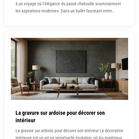
à un voyage où l’élégance du passé chatouille sournoisement
les aspirations modernes. Dans un ballet fascinant entre
ornements somptueux et matériaux exquis, ces chaises et bien
d’autres encore se présentent comme de véritables joyaux
pour métamorphoser votre intérieur. Comment tirer parti de
leur grandeur sans sombrer
La gravure sur ardoise pour décorer son
intérieur
La gravure sur ardoise pour décorer son intérieur La décoration
intérieure est un art en perpétuelle évolution, où les matériaux