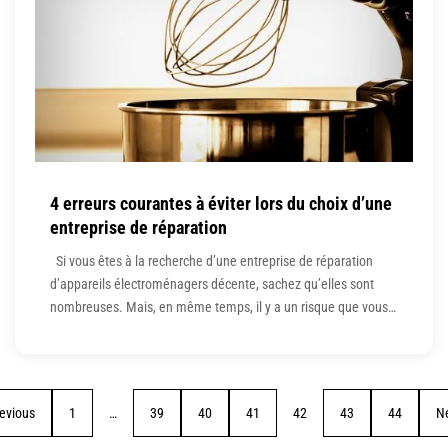
4 erreurs courantes à éviter lors du choix d’une
entreprise de réparation
Si vous êtes à la recherche d’une entreprise de réparation
d’appareils électroménagers décente, sachez qu’elles sont
nombreuses. Mais, en même temps, il y a un risque que vous
fassiez une erreur ou deux, ce qui pourrait entraîner un
problème. Par exemple, si vous disposez d’un équipement
coûteux et que vous engagez quelqu’un qui semble
evious
1
…
39
40
41
42
43
44
N