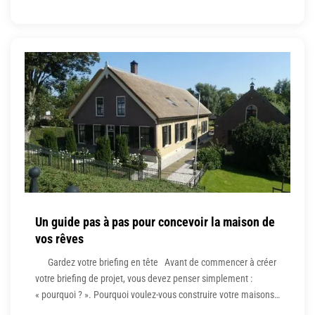
potentiels de maisons commencent à penser qu’ils pourraient
vouloir construire une maison personnalisée, mais finissent par
acheter une maison « spéculaire » déjà construite ou par
travailler directement avec un constructeur pour
Un guide pas à pas pour concevoir la maison de
vos rêves
Gardez votre briefing en tête Avant de commencer à créer
votre briefing de projet, vous devez penser simplement :
« pourquoi ? ». Pourquoi voulez-vous construire votre maisons
contemporaines au lieu de l’acheter directement auprès d’un