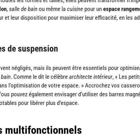
s toutes les formes et tailles, elles peuvent transformer n’imp
lon
,
salle de bain
ou même la
cuisine
pour un
espace rangem
 et leur disposition pour maximiser leur efficacité, en les a
res de suspension
vent négligés, mais ils peuvent être essentiels pour
optimise
 bain
. Comme le dit le célèbre
architecte intérieur
, « Les petit
ans l’optimisation de votre espace. » Accrochez vos cassero
Vous pouvez également envisager d’utiliser des barres magn
tables pour libérer plus d’espace.
 multifonctionnels