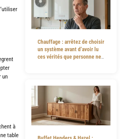
utiliser
Chauffage : arrêtez de choisir
un système avant d’avoir lu
ces vérités que personne ne
ègrent
vous dit
Opter
r un
chent à
ne table
Buffet Henders & Hazel :