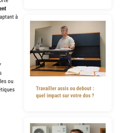
orte
ent
daptant à
r
s
les ou
Travailler assis ou debout :
étiques
quel impact sur votre dos ?