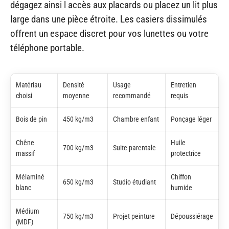
dégagez ainsi l accès aux placards ou placez un lit plus
large dans une pièce étroite. Les casiers dissimulés
offrent un espace discret pour vos lunettes ou votre
téléphone portable.
Matériau
Densité
Usage
Entretien
choisi
moyenne
recommandé
requis
Bois de pin
450 kg/m3
Chambre enfant
Ponçage léger
Chêne
Huile
700 kg/m3
Suite parentale
massif
protectrice
Mélaminé
Chiffon
650 kg/m3
Studio étudiant
blanc
humide
Médium
750 kg/m3
Projet peinture
Dépoussiérage
(MDF)