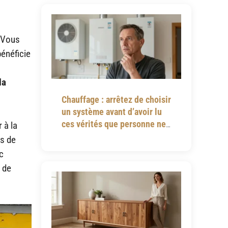
. Vous
bénéficie
la
Chauffage : arrêtez de choisir
un système avant d’avoir lu
ces vérités que personne ne
 à la
vous dit
es de
c
s de