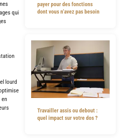
nnes
payer pour des fonctions
dont vous n’avez pas besoin
mages qui
ges
station
el lourd
 optimise
, en
eurs
Travailler assis ou debout :
quel impact sur votre dos ?