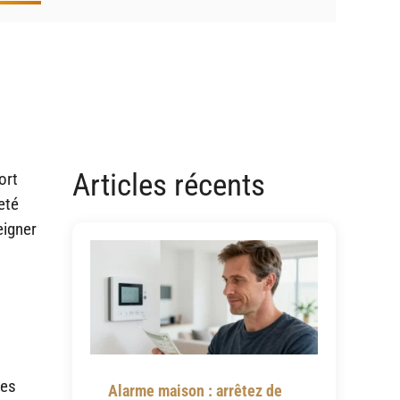
Articles récents
ort
eté
eigner
ues
Alarme maison : arrêtez de