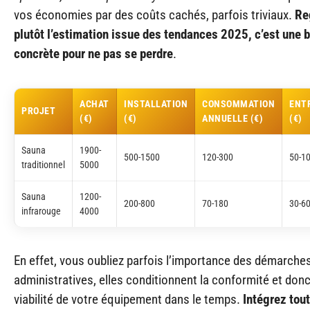
vos économies par des coûts cachés, parfois triviaux.
Re
plutôt l’estimation issue des tendances 2025, c’est une 
concrète pour ne pas se perdre
.
ACHAT
INSTALLATION
CONSOMMATION
ENT
PROJET
(€)
(€)
ANNUELLE (€)
(€)
Sauna
1900-
500-1500
120-300
50-1
traditionnel
5000
Sauna
1200-
200-800
70-180
30-6
infrarouge
4000
En effet, vous oubliez parfois l’importance des démarche
administratives, elles conditionnent la conformité et donc
viabilité de votre équipement dans le temps.
Intégrez tout