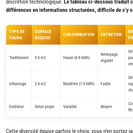
discrétion technologique.
Le tableau ci-dessous traduit 
différences en informations structurées, difficile de s’y 
TYPE DE
SURFACE
BI
CONSOMMATION
ENTRETIEN
SAUNA
REQUISE
PR
Dé
Nettoyage
Traditionnel
3-5 m2
Haute (6-9 kWh)
pur
régulier
cir
Dé
Infrarouge
2-4 m2
Modérée (1-3 kWh)
Faible
ra
ch
Con
Extérieur
Selon projet
Variable
Moyen
fle
Cette diversité épuise parfois le choix, vous n’en sortez j