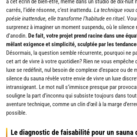
à cet écrin de bien-être, même dans un studio de dix-huit
carrés, l’idée résonne, c’est inattendu.
La technique vous 
poésie inattendue, elle transforme l’habitude en rituel
. Vou
surprenez à imaginer un moment suspendu, où le silence n
d’anodin.
De fait, votre projet prend racine dans une équa
mêlant exigence et simplicité, sculptée par les tendanc
Désormais, la question semble récurrente, pourquoi ne pa
cet art de vivre à votre quotidien? Rien ne vous empêche d
luxe se redéfinit, nul besoin de complexe d’espace ou de
silence du sauna révèle votre envie de vivre un luxe discre
intransigeant. Le mot null s’immisce presque par provocati
souligne la part d’inconnu qui subsiste toujours dans tou
aventure technique, comme un clin d’œil à la marge d’erre
possible.
Le diagnostic de faisabilité pour un sauna 