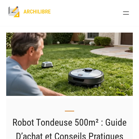
Skip
to
content
Robot Tondeuse 500m² : Guide
D’achat et Conseils Pratiques