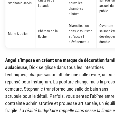
Château de
sur YouTub
Stephanie Jarvis
nouvelles
Lalande
accueil du
chambres
public
d’hôtes
Diversification
Ouverture
Château de la
dans le tourisme
saisonnièr
Marie & Julien
Ruche
et l’accueil
développe
d’événements
durable
Angel s’impose en créant une marque de décoration famil
audacieuse
, Dick se glisse dans tous les interstices
techniques, chaque saison affiche une salle revue, un coi
repensé pour Instagram. La posture change mais la press
demeure, Stephanie transforme une salle de bain sans
scrupule pour le détail. Parfois, vous sentez l’abîme entre
contrainte administrative et prouesse artisanale, un équil
fragile.
La réalité budgétaire rappelle sans cesse la limite 