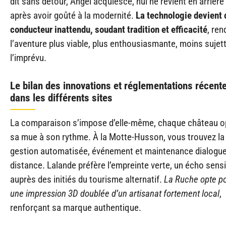
dit sans détour, Angel acquiesce, nul ne revient en arrière
après avoir goûté à la modernité.
La technologie devient c
conducteur inattendu, soudant tradition et efficacité
, ren
l’aventure plus viable, plus enthousiasmante, moins sujet
l’imprévu.
Le bilan des innovations et réglementations récent
dans les différents sites
La comparaison s’impose d’elle-même, chaque château o
sa mue à son rythme. À la Motte-Husson, vous trouvez la
gestion automatisée, événement et maintenance dialogue
distance. Lalande préfère l’empreinte verte, un écho sensi
auprès des initiés du tourisme alternatif.
La Ruche opte p
une impression 3D doublée d’un artisanat fortement local
,
renforçant sa marque authentique.