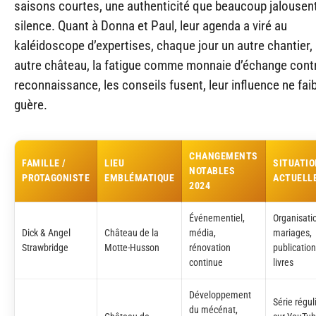
saisons courtes, une authenticité que beaucoup jalousen
silence. Quant à Donna et Paul, leur agenda a viré au
kaléidoscope d’expertises, chaque jour un autre chantier,
autre château, la fatigue comme monnaie d’échange contr
reconnaissance, les conseils fusent, leur influence ne faib
guère.
CHANGEMENTS
FAMILLE /
LIEU
SITUATIO
NOTABLES
PROTAGONISTE
EMBLÉMATIQUE
ACTUELL
2024
Événementiel,
Organisati
Dick & Angel
Château de la
média,
mariages,
Strawbridge
Motte-Husson
rénovation
publicatio
continue
livres
Développement
Série régul
du mécénat,