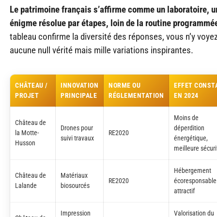
Le patrimoine français s’affirme comme un laboratoire, u
énigme résolue par étapes, loin de la routine programmé
tableau confirme la diversité des réponses, vous n’y voye
aucune null vérité mais mille variations inspirantes.
CHÂTEAU /
INNOVATION
NORME OU
EFFET CONST
PROJET
PRINCIPALE
RÉGLEMENTATION
EN 2024
Moins de
Château de
Drones pour
déperdition
la Motte-
RE2020
suivi travaux
énergétique,
Husson
meilleure sécuri
Hébergement
Château de
Matériaux
RE2020
écoresponsable
Lalande
biosourcés
attractif
Impression
Valorisation du