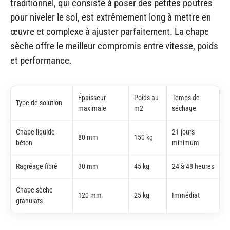
traditionnel, qui consiste à poser des petites poutres
pour niveler le sol, est extrêmement long à mettre en
œuvre et complexe à ajuster parfaitement. La chape
sèche offre le meilleur compromis entre vitesse, poids
et performance.
Épaisseur
Poids au
Temps de
Type de solution
maximale
m2
séchage
Chape liquide
21 jours
80 mm
150 kg
béton
minimum
Ragréage fibré
30 mm
45 kg
24 à 48 heures
Chape sèche
120 mm
25 kg
Immédiat
granulats