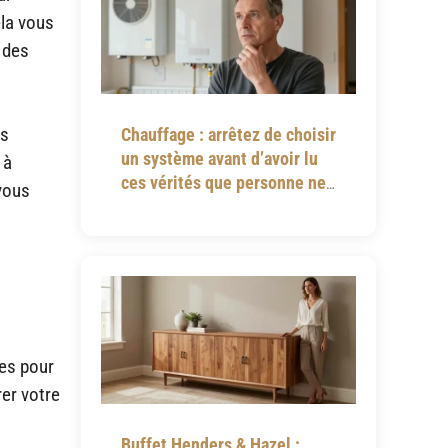
ela vous
 des
es
Chauffage : arrêtez de choisir
un système avant d’avoir lu
 à
ces vérités que personne ne
 vous
vous dit
es pour
rer votre
Buffet Henders & Hazel :