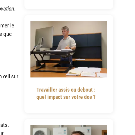
ovation
.
imer le
ls que
s
n œil sur
Travailler assis ou debout :
quel impact sur votre dos ?
uats.
ur