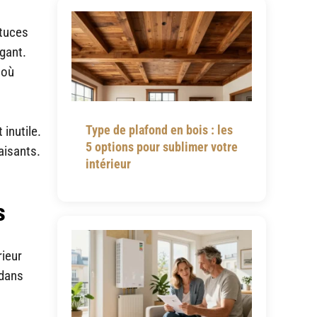
stuces
égant.
 où
Type de plafond en bois : les
inutile.
5 options pour sublimer votre
aisants.
intérieur
s
rieur
 dans