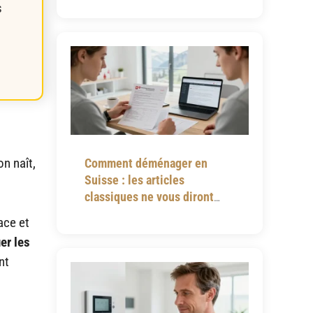
s
n naît,
Comment déménager en
Suisse : les articles
classiques ne vous diront
jamais tout
ace et
er les
nt