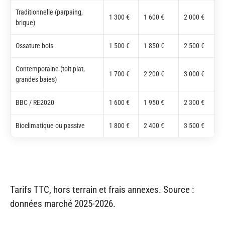
Traditionnelle (parpaing,
1 300 €
1 600 €
2 000 €
brique)
Ossature bois
1 500 €
1 850 €
2 500 €
Contemporaine (toit plat,
1 700 €
2 200 €
3 000 €
grandes baies)
BBC / RE2020
1 600 €
1 950 €
2 300 €
Bioclimatique ou passive
1 800 €
2 400 €
3 500 €
Tarifs TTC, hors terrain et frais annexes. Source :
données marché 2025-2026.