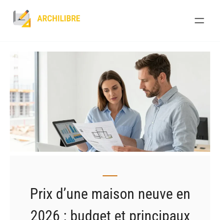
Skip
to
content
Prix d’une maison neuve en
2026 : budget et principaux