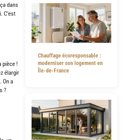
 ça dans
i. C’est
Chauffage écoresponsable :
moderniser son logement en
 pièce !
Île-de-France
z élargir
. On a
s ?