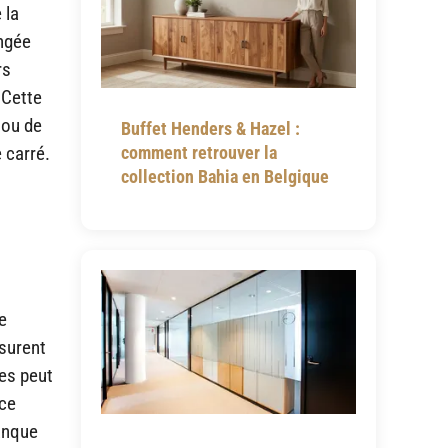
 la
angée
rs
 Cette
 ou de
Buffet Henders & Hazel :
 carré.
comment retrouver la
collection Bahia en Belgique
e
surent
res peut
ace
manque