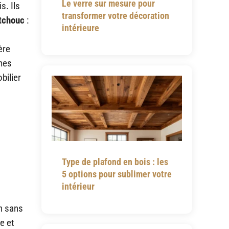
Le verre sur mesure pour
s. Ils
transformer votre décoration
utchouc
:
intérieure
ère
ames
bilier
Type de plafond en bois : les
5 options pour sublimer votre
intérieur
ch sans
e et