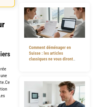
ur
Comment déménager en
tiers
Suisse : les articles
classiques ne vous diront
jamais tout
crée
 une
nte.Ce
ation
Les