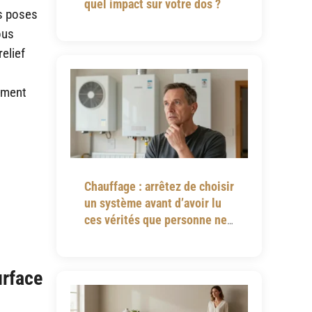
quel impact sur votre dos ?
es poses
ous
elief
lement
Chauffage : arrêtez de choisir
un système avant d’avoir lu
ces vérités que personne ne
vous dit
urface