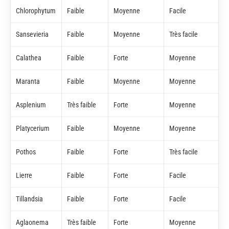
Chlorophytum
Faible
Moyenne
Facile
Sansevieria
Faible
Moyenne
Très facile
Calathea
Faible
Forte
Moyenne
Maranta
Faible
Moyenne
Moyenne
Asplenium
Très faible
Forte
Moyenne
Platycerium
Faible
Moyenne
Moyenne
Pothos
Faible
Forte
Très facile
Lierre
Faible
Forte
Facile
Tillandsia
Faible
Forte
Facile
Aglaonema
Très faible
Forte
Moyenne