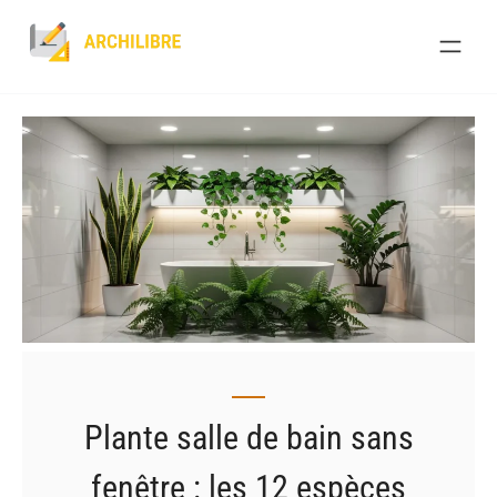
Skip
to
content
Plante salle de bain sans
fenêtre : les 12 espèces