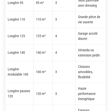
Suite parentale
Longère 95
95 m²
3
avec dressing
Grande pièce de
Longère 110
110 m²
3
vie ouverte
Garage accolé
Longère 125
125 m²
4
discret
Véranda ou
Longère 140
140 m²
4
extension jardin
Cloisons
Longère
100 m²
3
amovibles,
modulable 100
flexibilité
Haute
Longère passive
120 m²
3
performance
120
énergétique
Espaces