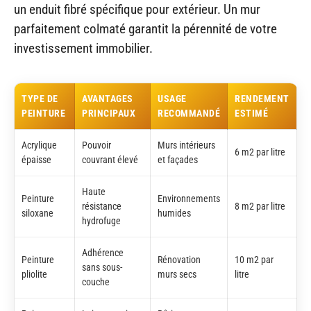
un enduit fibré spécifique pour extérieur. Un mur
parfaitement colmaté garantit la pérennité de votre
investissement immobilier.
TYPE DE
AVANTAGES
USAGE
RENDEMENT
PEINTURE
PRINCIPAUX
RECOMMANDÉ
ESTIMÉ
Acrylique
Pouvoir
Murs intérieurs
6 m2 par litre
épaisse
couvrant élevé
et façades
Haute
Peinture
Environnements
résistance
8 m2 par litre
siloxane
humides
hydrofuge
Adhérence
Peinture
Rénovation
10 m2 par
sans sous-
pliolite
murs secs
litre
couche