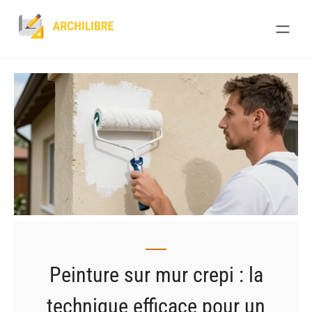
Skip
to
content
Peinture sur mur crepi : la
technique efficace pour un