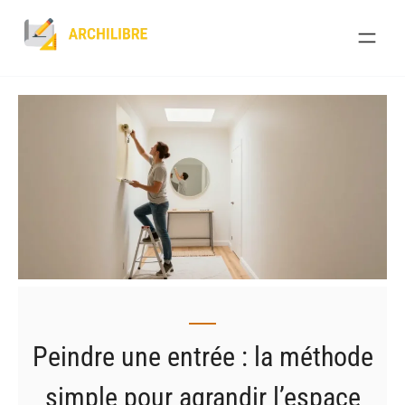
Skip
to
content
Peindre une entrée : la méthode
simple pour agrandir l’espace