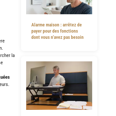
Alarme maison : arrêtez de
payer pour des fonctions
dont vous n’avez pas besoin
ère
n.
rcher la
se
guées
leurs.