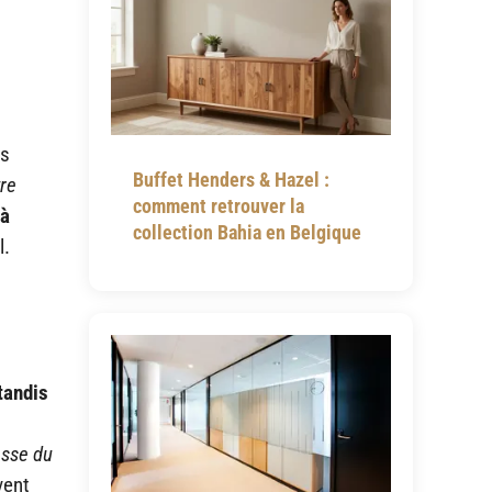
es
Buffet Henders & Hazel :
tre
comment retrouver la
 à
collection Bahia en Belgique
l.
 tandis
esse du
vent