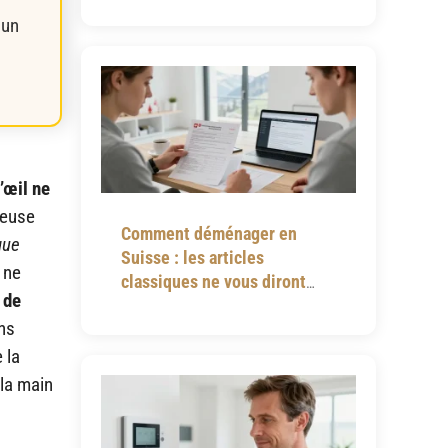
 un
’œil ne
leuse
Comment déménager en
gue
Suisse : les articles
 ne
classiques ne vous diront
 de
jamais tout
ns
 la
 la main