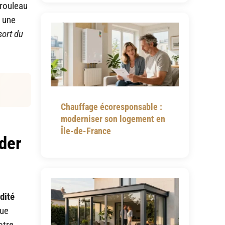
 rouleau
e une
sort du
Chauffage écoresponsable :
moderniser son logement en
Île-de-France
éder
dité
gue
otre