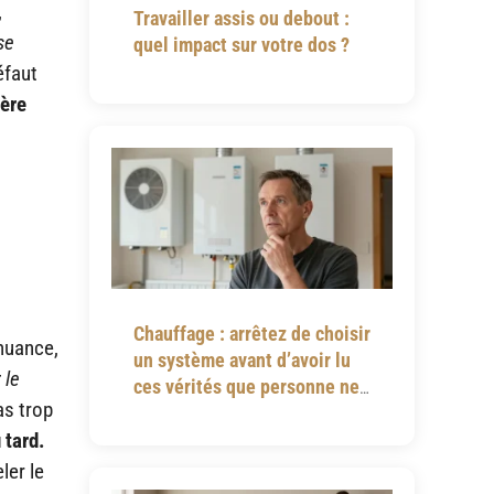
,
Travailler assis ou debout :
se
quel impact sur votre dos ?
éfaut
vère
Chauffage : arrêtez de choisir
 nuance,
un système avant d’avoir lu
 le
ces vérités que personne ne
as trop
vous dit
 tard.
ler le