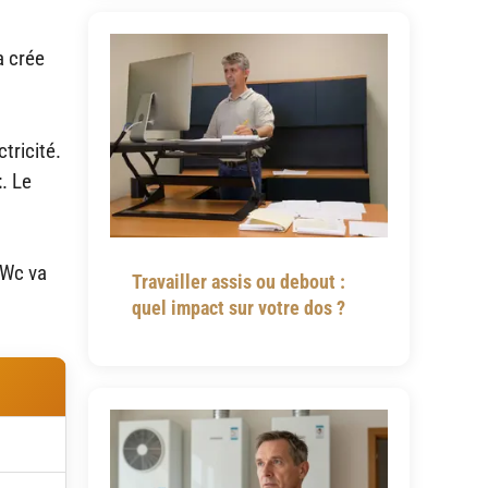
a crée
tricité.
t
. Le
 kWc va
Travailler assis ou debout :
quel impact sur votre dos ?