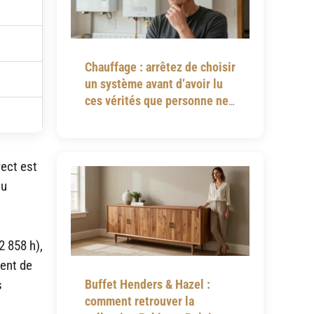
Chauffage : arrêtez de choisir
un système avant d’avoir lu
ces vérités que personne ne
vous dit
rect est
au
2 858 h),
ment de
s
Buffet Henders & Hazel :
comment retrouver la