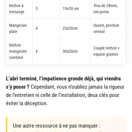
Nichoir à
Trou de 28mm,
5
15×20 cm
mésange
toit pentu
Mangeoire
Ouvert, perchoir
4
25x20cm
plate
central
Nichoir-
Couple nichoir +
mangeoire
6
30x20cm
espace graines
combiné
L’abri terminé, l’impatience gronde déjà, qui viendra
s’y poser ?
Cependant, vous n’oubliez jamais la rigueur
de l’entretien ni celle de l’installation, deux clés pour
éviter la déception.
Une autre ressource à ne pas manquer :