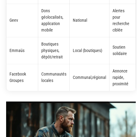
Dons
Alertes
géolocalisés,
pour
Geev
National
application
recherche
mobile
ciblée
Boutiques
Soutien
Emmaüs
physiques,
Local (boutiques)
solidaire
dépôt/retrait
Annonce
Facebook
Communautés
Communal,régional
rapide,
Groupes
locales
proximité