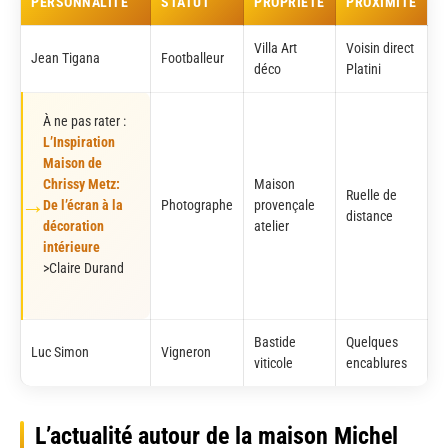
PERSONNALITÉ
STATUT
PROPRIÉTÉ
PROXIMITÉ
Villa Art
Voisin direct
Jean Tigana
Footballeur
déco
Platini
À ne pas rater :
L’Inspiration
Maison de
Chrissy Metz:
Maison
Ruelle de
De l’écran à la
Photographe
provençale
distance
décoration
atelier
intérieure
>Claire Durand
Bastide
Quelques
Luc Simon
Vigneron
viticole
encablures
L’actualité autour de la maison Michel