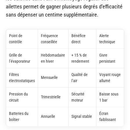
ailettes permet de gagner plusieurs degrés d’efficacité
sans dépenser un centime supplémentaire.
Point de
Fréquence
Bénéfice
Alerte
contrôle
conseillée
direct
technique
Grille de
Hebdomadaire
+ 15 % de
Givre
l’évaporateur
en hiver
rendement
persistant
Filtres
Qualité de
Voyant rouge
Mensuelle
électrostatiques
l’air
allumé
Pression du
Sécurité
Baisse sous
Trimestrielle
circuit
moteur
1 bar
Batteries du
Écran
Annuelle
Signal stable
boîtier
faiblissant