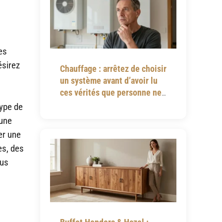
es
ésirez
Chauffage : arrêtez de choisir
un système avant d’avoir lu
ces vérités que personne ne
vous dit
type de
 une
er une
es, des
lus