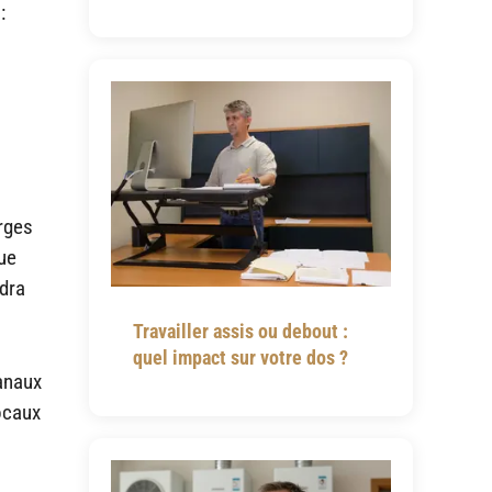
:
arges
ue
udra
Travailler assis ou debout :
quel impact sur votre dos ?
sanaux
locaux