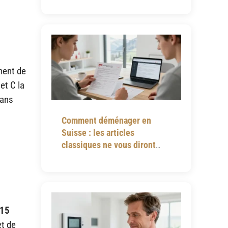
ement de
et C la
sans
Comment déménager en
Suisse : les articles
classiques ne vous diront
jamais tout
 15
et de