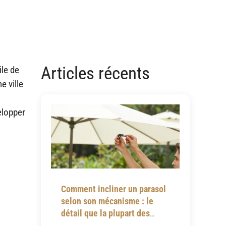
Articles récents
ile de
e ville
elopper
Comment incliner un parasol
selon son mécanisme : le
détail que la plupart des
notices omettent