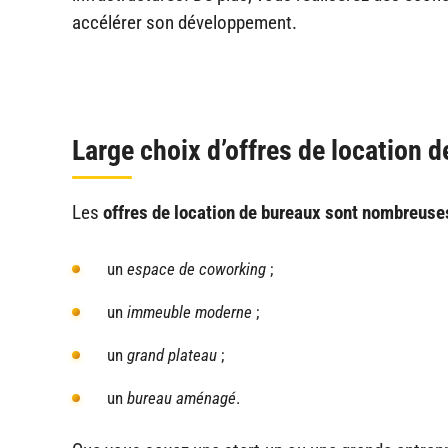
accélérer son développement.
Large choix d’offres de location 
Les
offres de location de bureaux
sont nombreuse
un
espace de coworking
;
un
immeuble moderne
;
un
grand plateau
;
un
bureau aménagé
.