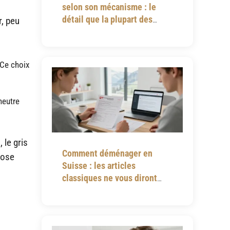
selon son mécanisme : le
détail que la plupart des
r, peu
notices omettent
 Ce choix
neutre
 le gris
Comment déménager en
rose
Suisse : les articles
classiques ne vous diront
jamais tout