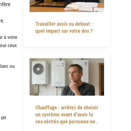
nfère
re.
Travailler assis ou debout :
quel impact sur votre dos ?
r à votre
pour ceux
blanc ou
Chauffage : arrêtez de choisir
un système avant d’avoir lu
 un
ces vérités que personne ne
vous dit