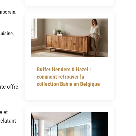
emporain.
uisine,
Buffet Henders & Hazel :
comment retrouver la
collection Bahia en Belgique
nte offre
e et
éclatant