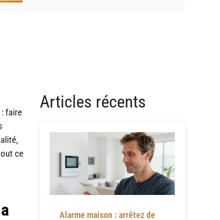
Articles récents
e
: faire
s
alité,
tout ce
la
Alarme maison : arrêtez de