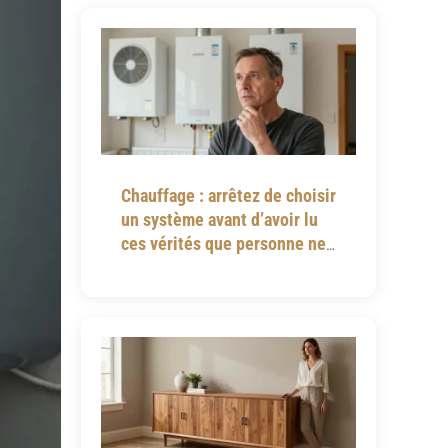
Chauffage : arrêtez de choisir
un système avant d’avoir lu
ces vérités que personne ne
vous dit