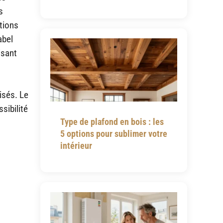
s
ations
abel
isant
isés. Le
sibilité
Type de plafond en bois : les
5 options pour sublimer votre
intérieur