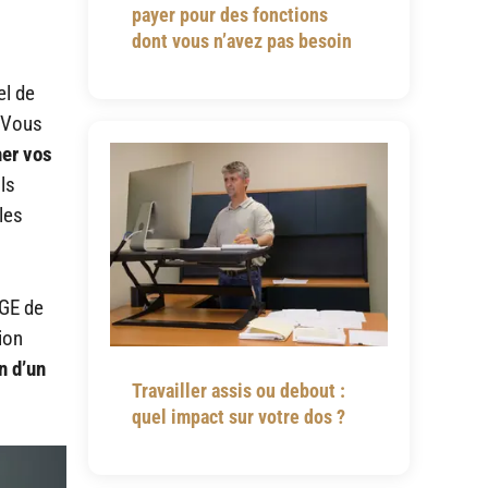
payer pour des fonctions
dont vous n’avez pas besoin
el de
. Vous
her vos
ls
les
RGE de
ion
n d’un
Travailler assis ou debout :
quel impact sur votre dos ?