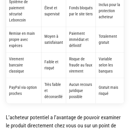
Système de
Inclus pour la
paiement
Élevé et
Fonds bloqués
protection
sécurisé
supervisé
par le site tiers
acheteur
Leboncoin
Remise en main
Paiement
Moyen à
Totalement
propre avec
immédiat et
satisfaisant
gratuit
espèces
définitif
Virement
Risque de
Variable
Faible et
bancaire
fraude au faux
selon les
risqué
classique
virement
banques
Très faible
Aucun recours
PayPal via option
Gratuit mais
et
juridique
proches
risqué
déconseillé
possible
L’acheteur potentiel a l’avantage de pouvoir examiner
le produit directement chez vous ou sur un point de