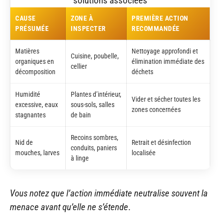
solutions associées
CAUSE
ZONE À
PREMIÈRE ACTION
PRÉSUMÉE
INSPECTER
RECOMMANDÉE
Matières
Nettoyage approfondi et
Cuisine, poubelle,
organiques en
élimination immédiate des
cellier
décomposition
déchets
Humidité
Plantes d’intérieur,
Vider et sécher toutes les
excessive, eaux
sous-sols, salles
zones concernées
stagnantes
de bain
Recoins sombres,
Nid de
Retrait et désinfection
conduits, paniers
mouches, larves
localisée
à linge
Vous notez que l’action immédiate neutralise souvent la
menace avant qu’elle ne s’étende
.