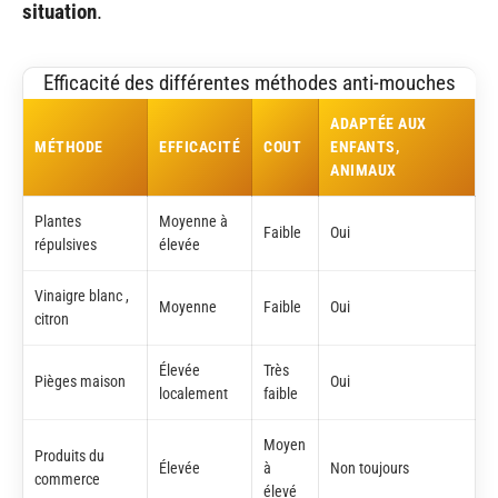
situation
.
Efficacité des différentes méthodes anti-mouches
ADAPTÉE AUX
MÉTHODE
EFFICACITÉ
COUT
ENFANTS,
ANIMAUX
Plantes
Moyenne à
Faible
Oui
répulsives
élevée
Vinaigre blanc ,
Moyenne
Faible
Oui
citron
Élevée
Très
Pièges maison
Oui
localement
faible
Moyen
Produits du
Élevée
à
Non toujours
commerce
élevé