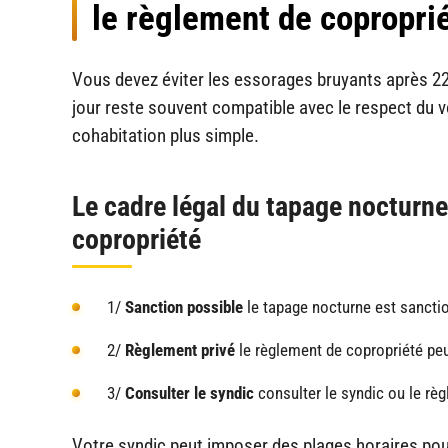
le règlement de copropri
Vous devez éviter les essorages bruyants après 22h
jour reste souvent compatible avec le respect du vo
cohabitation plus simple.
Le cadre légal du tapage nocturne
copropriété
1/
Sanction possible
le tapage nocturne est sancti
2/
Règlement privé
le règlement de copropriété peut
3/
Consulter le syndic
consulter le syndic ou le rè
Votre syndic peut imposer des plages horaires po