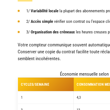
1/
Variabilité locale
la plupart des abonnements pr
2/
Accès simple
vérifier son contrat ou l’espace cli
3/
Organisation des créneaux
les heures creuses pe
Votre compteur communique souvent automatique
Conserver une copie du contrat facilite toute réclam
semblent incohérentes.
Économie mensuelle selon c
CYCLES/SEMAINE
CONSOMMATION MEN
1
4,3
3
13