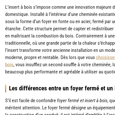
L’insert à bois s’impose comme une innovation majeure 
domestique. Installé à l’intérieur d’une cheminée existante
sous la forme d’un foyer en fonte ou en acier, fermé par u
étanche. Cette structure permet de capter et redistribuer 
en maîtrisant la combustion du bois. Contrairement à un
traditionnelle, où une grande partie de la chaleur s’échapp
l’insert transforme votre ancienne installation en un mod
moderne, propre et rentable. Dès lors que vous
choisissez
bois
, vous insufflez un second souffle à votre cheminée, l
beaucoup plus performante et agréable à utiliser au quoti
Les différences entre un foyer fermé et un 
S’il est facile de confondre
foyer fermé
et insert
à bois
, q
méritent attention. Le foyer fermé désigne un équipement 
la construction d’un conduit, il est intégré d’emblée à l’ar