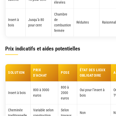
élevées
Chambre
Insert à
Jusqu’à 80
de
Réduites
Raisonna
bois
pour cent
combustion
fermée
Prix indicatifs et aides potentielles
PRIX
ÉTAT DES LIEUX
SOLUTION
POSE
A
D’ACHAT
OBLIGATOIRE
800 à
800 à 3000
Oui pour l’insert à
Ou
Insert à bois
2000
euros
bois
T
euros
Cheminée
Variable selon
Selon
Non
N
traditionnelle
construction
travaux