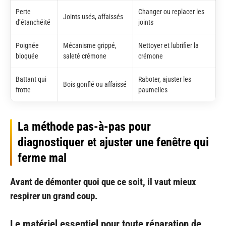
Perte
Changer ou replacer les
Joints usés, affaissés
d’étanchéité
joints
Poignée
Mécanisme grippé,
Nettoyer et lubrifier la
bloquée
saleté crémone
crémone
Battant qui
Raboter, ajuster les
Bois gonflé ou affaissé
frotte
paumelles
La méthode pas-à-pas pour
diagnostiquer et ajuster une fenêtre qui
ferme mal
Avant de démonter quoi que ce soit, il vaut mieux
respirer un grand coup.
Le matériel essentiel pour toute réparation de