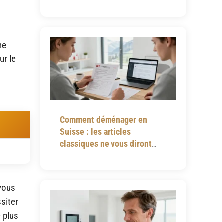
notices omettent
ne
ur le
Comment déménager en
Suisse : les articles
classiques ne vous diront
jamais tout
 vous
siter
e plus