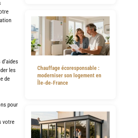
s
otre
lation
 d’aides
Chauffage écoresponsable :
ider les
moderniser son logement en
le de
Île-de-France
ons pour
s votre