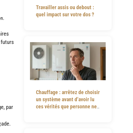
Travailler assis ou debout :
quel impact sur votre dos ?
en.
aires
 futurs
Chauffage : arrêtez de choisir
un système avant d’avoir lu
ces vérités que personne ne
e, par
vous dit
çade.