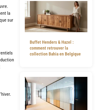
uvre.
ent la
ique sur
Buffet Henders & Hazel :
comment retrouver la
rentiels
collection Bahia en Belgique
éduction
z
’hiver.