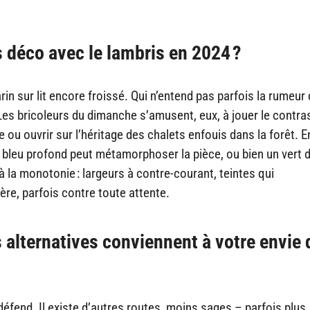
s déco avec le lambris en 2024 ?
in sur lit encore froissé. Qui n’entend pas parfois la rumeur
 Les bricoleurs du dimanche s’amusent, eux, à jouer le contras
 ou ouvrir sur l’héritage des chalets enfouis dans la forêt. E
n bleu profond peut métamorphoser la pièce, ou bien un vert 
 à la monotonie : largeurs à contre-courant, teintes qui
ère, parfois contre toute attente.
 alternatives conviennent à votre envie 
e défend. Il existe d’autres routes, moins sages – parfois plus