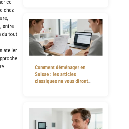
ner ce
se chez
are,
, entre
e du tout
n atelier
rapproche
re.
Comment déménager en
Suisse : les articles
classiques ne vous diront
jamais tout