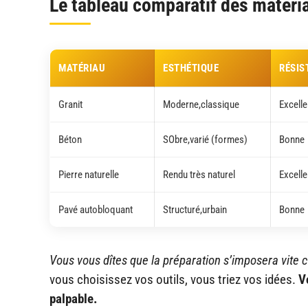
Le tableau comparatif des matéria
MATÉRIAU
ESTHÉTIQUE
RÉSIS
Granit
Moderne,classique
Excelle
Béton
SObre,varié (formes)
Bonne
Pierre naturelle
Rendu très naturel
Excelle
Pavé autobloquant
Structuré,urbain
Bonne
Vous vous dîtes que la préparation s’imposera vite
vous choisissez vos outils, vous triez vos idées.
V
palpable.