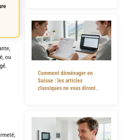
ure
ante,
é, ou
igé.
Comment déménager en
Suisse : les articles
classiques ne vous diront
jamais tout
ermeté,