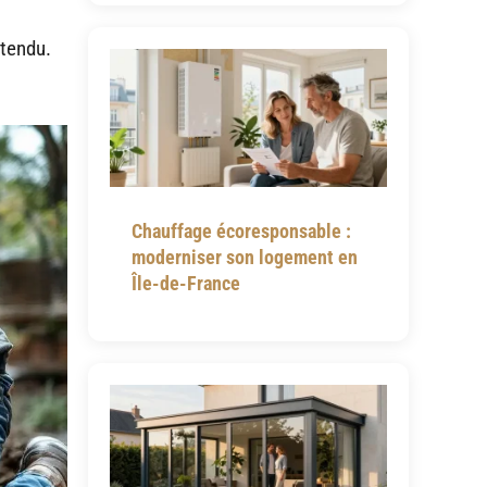
ttendu.
Chauffage écoresponsable :
moderniser son logement en
Île-de-France