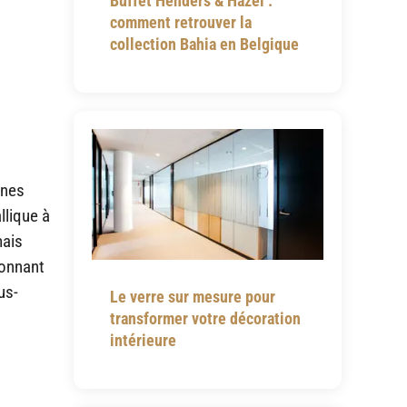
Buffet Henders & Hazel :
comment retrouver la
collection Bahia en Belgique
gnes
llique à
mais
ionnant
us-
Le verre sur mesure pour
transformer votre décoration
intérieure