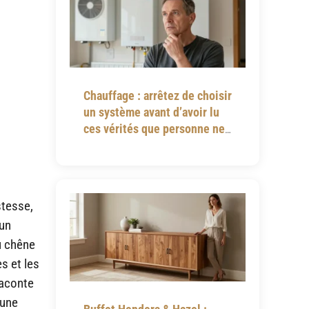
Chauffage : arrêtez de choisir
un système avant d’avoir lu
ces vérités que personne ne
vous dit
stesse,
 un
u chêne
s et les
raconte
 une