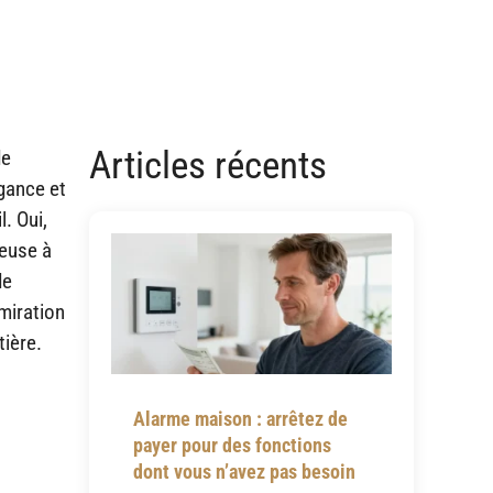
Articles récents
de
égance et
. Oui,
ieuse à
de
miration
tière.
Alarme maison : arrêtez de
payer pour des fonctions
dont vous n’avez pas besoin