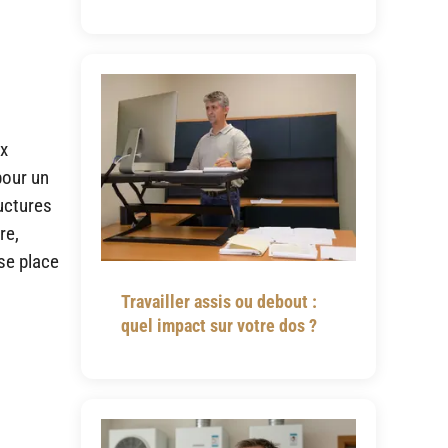
ux
pour un
ructures
re,
sse place
Travailler assis ou debout :
quel impact sur votre dos ?