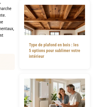
,
 marche
nte.
ne
mentaux,
nt
Type de plafond en bois : les
5 options pour sublimer votre
intérieur