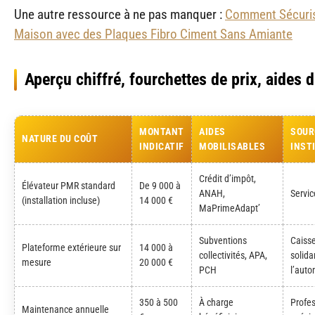
Une autre ressource à ne pas manquer :
Comment Sécuris
Maison avec des Plaques Fibro Ciment Sans Amiante
Aperçu chiffré, fourchettes de prix, aides 
MONTANT
AIDES
SOUR
NATURE DU COÛT
INDICATIF
MOBILISABLES
INST
Crédit d’impôt,
Élévateur PMR standard
De 9 000 à
ANAH,
Servi
(installation incluse)
14 000 €
MaPrimeAdapt’
Subventions
Caisse
Plateforme extérieure sur
14 000 à
collectivités, APA,
solida
mesure
20 000 €
PCH
l’aut
350 à 500
À charge
Profe
Maintenance annuelle