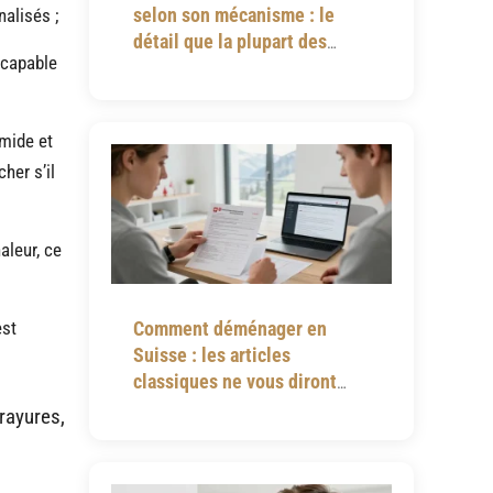
selon son mécanisme : le
nalisés ;
détail que la plupart des
 capable
notices omettent
umide et
her s’il
aleur, ce
est
Comment déménager en
Suisse : les articles
classiques ne vous diront
jamais tout
rayures,
n