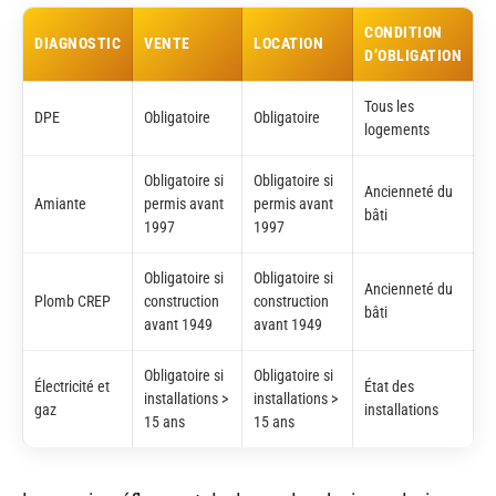
CONDITION
DIAGNOSTIC
VENTE
LOCATION
D’OBLIGATION
Tous les
DPE
Obligatoire
Obligatoire
logements
Obligatoire si
Obligatoire si
Ancienneté du
Amiante
permis avant
permis avant
bâti
1997
1997
Obligatoire si
Obligatoire si
Ancienneté du
Plomb CREP
construction
construction
bâti
avant 1949
avant 1949
Obligatoire si
Obligatoire si
Électricité et
État des
installations >
installations >
gaz
installations
15 ans
15 ans