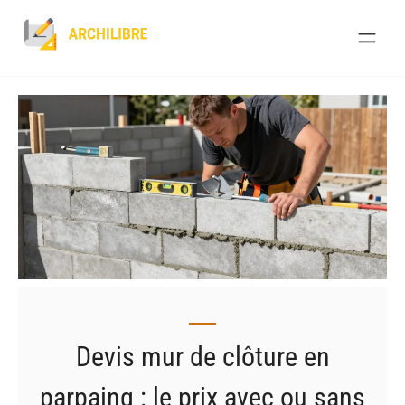
Skip
to
content
Devis mur de clôture en
parpaing : le prix avec ou sans