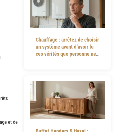
Chauffage : arrêtez de choisir
un système avant d’avoir lu
ces vérités que personne ne
i
vous dit
orêts
age et de
Buffet Henders & Hazel :