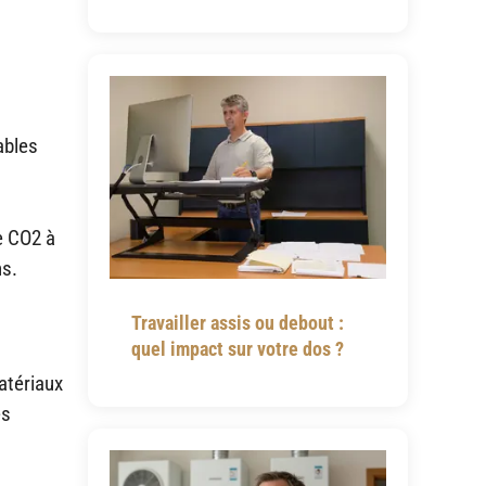
ables
e CO2 à
ns.
Travailler assis ou debout :
quel impact sur votre dos ?
atériaux
es