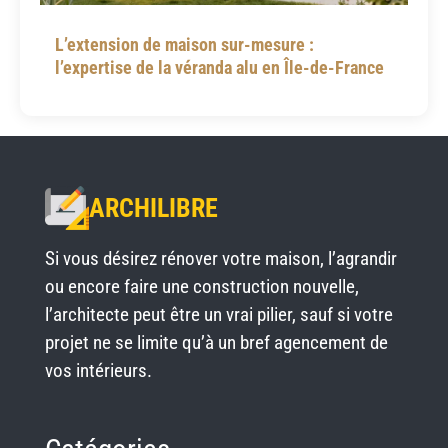
d
s
L’extension de maison sur-mesure :
k
l’expertise de la véranda alu en Île-de-France
i
l
l
s
.
ARCHILIBRE
c
Si vous désirez rénover votre maison, l’agrandir
h
ou encore faire une construction nouvelle,
e
l’architecte peut être un vrai pilier, sauf si votre
a
projet ne se limite qu’à un bref agencement de
p
vos intérieurs.
l
u
x