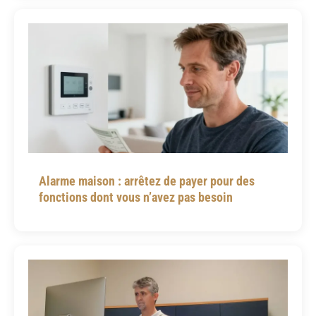
t
t
p
s
:
/
/
w
w
Alarme maison : arrêtez de payer pour des
w
fonctions dont vous n’avez pas besoin
.
b
a
s
k
e