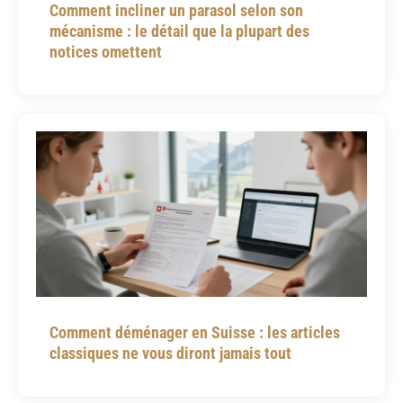
w
Comment incliner un parasol selon son
l
mécanisme : le détail que la plupart des
notices omettent
y
n
o
o
b
r
e
p
l
i
c
Comment déménager en Suisse : les articles
a
classiques ne vous diront jamais tout
.
h