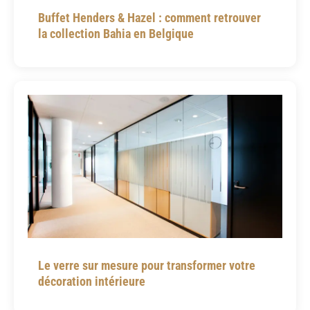
p
Buffet Henders & Hazel : comment retrouver
l
la collection Bahia en Belgique
o
y
e
d
q
u
i
t
e
a
f
e
Le verre sur mesure pour transformer votre
w
décoration intérieure
p