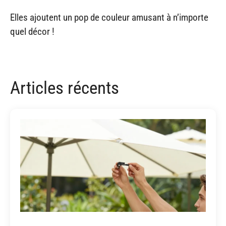
Elles ajoutent un pop de couleur amusant à n’importe
quel décor !
h
u
Articles récents
n
d
r
e
d
s
o
f
n
e