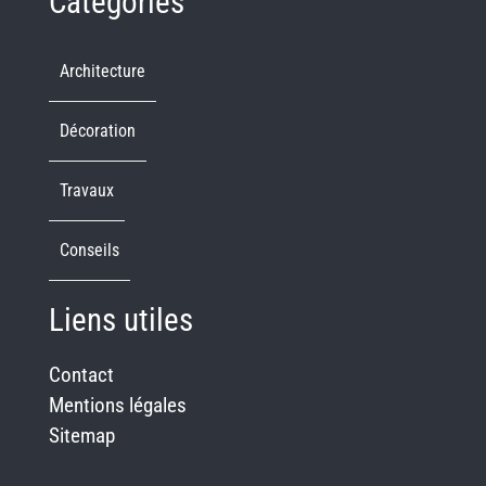
Catégories
u
r
y
Architecture
r
e
Décoration
p
l
Travaux
i
c
Conseils
a
w
Liens utiles
a
t
Contact
c
Mentions légales
h
Sitemap
.