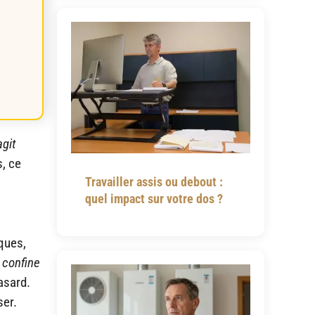
git
s, ce
Travailler assis ou debout :
quel impact sur votre dos ?
ques,
 confine
asard.
ser.