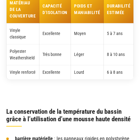
MATÉRIAU
CAPACITÉ
POIDS ET
DURABILITÉ
DE LA
D’ISOLATION
MANIABILITÉ
ESTIMÉE
COUVERTURE
Vinyle
Excellente
Moyen
5 à 7 ans
classique
Polyester
Très bonne
Léger
8 à 10 ans
Weathershield
Vinyle renforcé
Excellente
Lourd
6 à 8 ans
La conservation de la température du bassin
grâce à l’utilisation d’une mousse haute densité
barrière matérielle
: les panneaux rigides en polystyrène