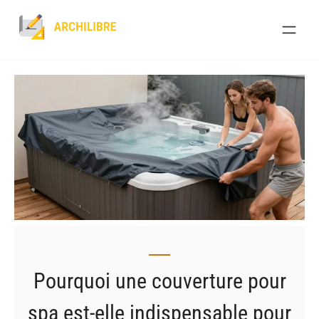
Skip
to
content
Pourquoi une couverture pour
spa est-elle indispensable pour