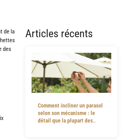
Articles récents
t de la
chettes
e des
Comment incliner un parasol
selon son mécanisme : le
ix
détail que la plupart des
notices omettent