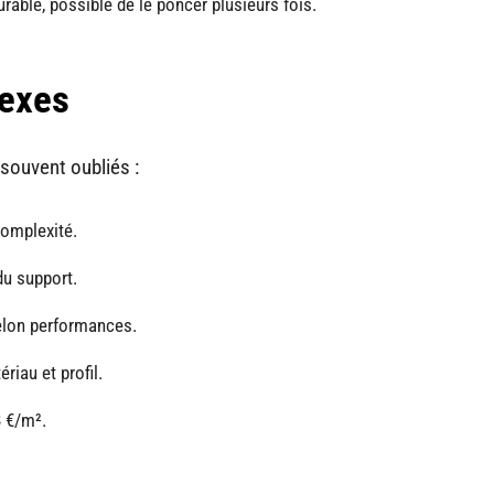
able, possible de le poncer plusieurs fois.
nexes
 souvent oubliés :
complexité.
du support.
elon performances.
riau et profil.
8 €/m².