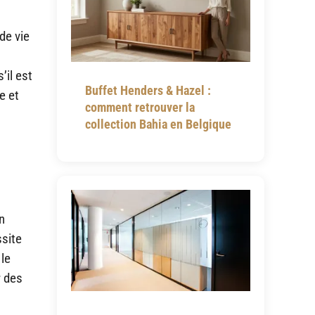
de vie
’il est
Buffet Henders & Hazel :
e et
comment retrouver la
collection Bahia en Belgique
n
ssite
 le
r des