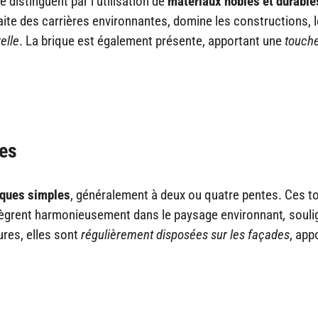
distinguent par l’utilisation de
matériaux nobles et durable
xtraite des carrières environnantes, domine les constructions, 
elle
. La brique est également présente, apportant une
touch
ées
ques simples
, généralement à deux ou quatre pentes. Ces to
intègrent harmonieusement dans le paysage environnant
,
souli
ures, elles sont
régulièrement disposées sur les façades
, app