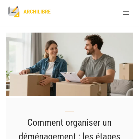
Skip
to
content
Comment organiser un
déménagement : les étapes